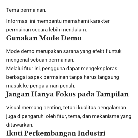
Tema permainan.
Informasi ini membantu memahami karakter
permainan secara lebih mendalam.
Gunakan Mode Demo
Mode demo merupakan sarana yang efektif untuk
mengenal sebuah permainan.
Melalui fitur ini, pengguna dapat mengeksplorasi
berbagai aspek permainan tanpa harus langsung
masuk ke pengalaman penuh.
Jangan Hanya Fokus pada Tampilan
Visual memang penting, tetapi kualitas pengalaman
juga dipengaruhi oleh fitur, tema, dan mekanisme yang
ditawarkan.
Ikuti Perkembangan Industri