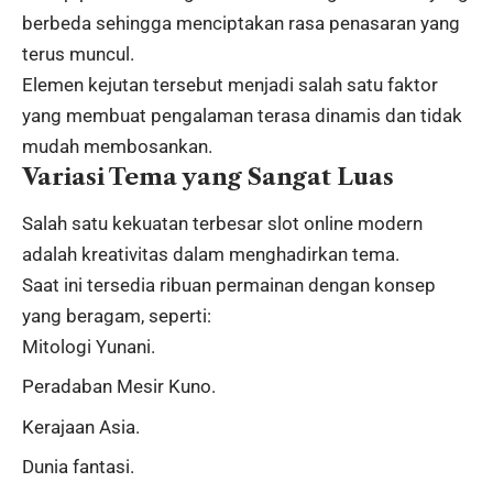
berbeda sehingga menciptakan rasa penasaran yang
terus muncul.
Elemen kejutan tersebut menjadi salah satu faktor
yang membuat pengalaman terasa dinamis dan tidak
mudah membosankan.
Variasi Tema yang Sangat Luas
Salah satu kekuatan terbesar slot online modern
adalah kreativitas dalam menghadirkan tema.
Saat ini tersedia ribuan permainan dengan konsep
yang beragam, seperti:
Mitologi Yunani.
Peradaban Mesir Kuno.
Kerajaan Asia.
Dunia fantasi.