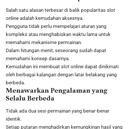
Salah satu alasan terbesar di balik popularitas slot
online adalah kemudahan aksesnya.
Pengguna tidak perlu mempelajari aturan yang
kompleks atau menghabiskan waktu lama untuk
memahami mekanisme permainan.
Dalam hitungan menit, seseorang sudah dapat
memahami konsep dasarnya.
Kemudahan ini membuat slot online dapat dinikmati
oleh berbagai kalangan dengan latar belakang yang
berbeda.
Menawarkan Pengalaman yang
Selalu Berbeda
Tidak ada dua sesi permainan yang benar-benar
identik.
Setiap putaran menghadirkan kemungkinan hasil yang