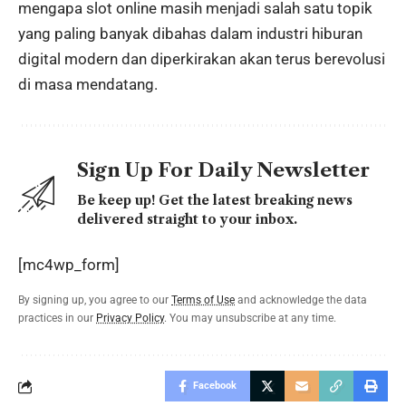
mengapa slot online masih menjadi salah satu topik
yang paling banyak dibahas dalam industri hiburan
digital modern dan diperkirakan akan terus berevolusi
di masa mendatang.
Sign Up For Daily Newsletter
Be keep up! Get the latest breaking news
delivered straight to your inbox.
[mc4wp_form]
By signing up, you agree to our
Terms of Use
and acknowledge the data
practices in our
Privacy Policy
. You may unsubscribe at any time.
Facebook