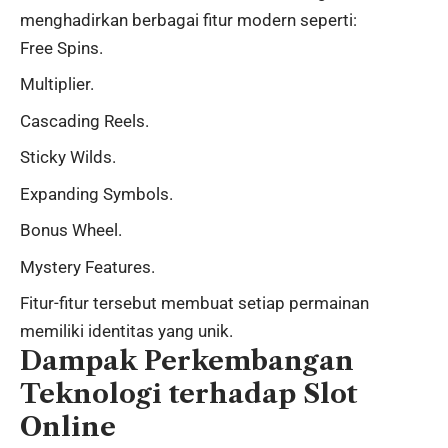
menghadirkan berbagai fitur modern seperti:
Free Spins.
Multiplier.
Cascading Reels.
Sticky Wilds.
Expanding Symbols.
Bonus Wheel.
Mystery Features.
Fitur-fitur tersebut membuat setiap permainan
memiliki identitas yang unik.
Dampak Perkembangan
Teknologi terhadap Slot
Online