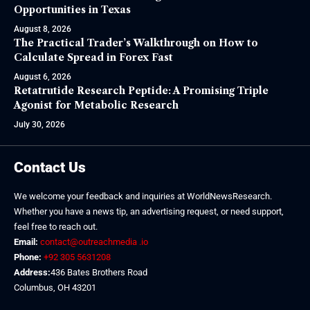
Opportunities in Texas
August 8, 2026
The Practical Trader’s Walkthrough on How to
Calculate Spread in Forex Fast
August 6, 2026
Retatrutide Research Peptide: A Promising Triple
Agonist for Metabolic Research
July 30, 2026
Contact Us
We welcome your feedback and inquiries at WorldNewsResearch.
Whether you have a news tip, an advertising request, or need support,
feel free to reach out.
Email:
contact@outreachmedia .io
Phone:
+92 305 5631208
Address:
436 Bates Brothers Road
Columbus, OH 43201