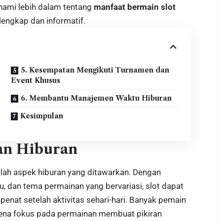
ahami lebih dalam tentang
manfaat bermain slot
lengkap dan informatif.
5. Kesempatan Mengikuti Turnamen dan
Event Khusus
6. Membantu Manajemen Waktu Hiburan
Kesimpulan
an Hiburan
lah aspek hiburan yang ditawarkan. Dengan
u, dan tema permainan yang bervariasi, slot dapat
nat setelah aktivitas sehari-hari. Banyak pemain
arena fokus pada permainan membuat pikiran