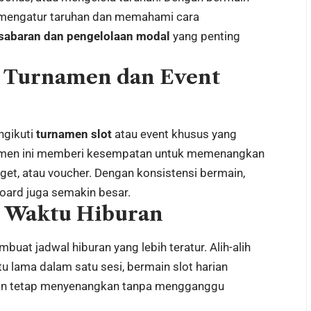
r mengatur taruhan dan memahami cara
sabaran dan pengelolaan modal
yang penting
i Turnamen dan Event
ngikuti
turnamen slot
atau event khusus yang
rnamen ini memberi kesempatan untuk memenangkan
get, atau voucher. Dengan konsistensi bermain,
board juga semakin besar.
 Waktu Hiburan
uat jadwal hiburan yang lebih teratur. Alih-alih
 lama dalam satu sesi, bermain slot harian
an tetap menyenangkan tanpa mengganggu