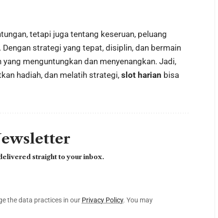
ungan, tetapi juga tentang keseruan, peluang
engan strategi yang tepat, disiplin, dan bermain
ran yang menguntungkan dan menyenangkan. Jadi,
kan hadiah, dan melatih strategi,
slot harian
bisa
Newsletter
elivered straight to your inbox.
 the data practices in our
Privacy Policy
. You may