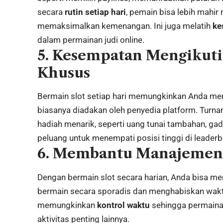
secara
rutin setiap hari
, pemain bisa lebih mahi
memaksimalkan kemenangan. Ini juga melatih
ke
dalam permainan judi online.
5. Kesempatan Mengikut
Khusus
Bermain slot setiap hari memungkinkan Anda me
biasanya diadakan oleh penyedia platform. Tu
hadiah menarik, seperti uang tunai tambahan, gad
peluang untuk menempati posisi tinggi di leader
6. Membantu Manajemen
Dengan bermain slot secara harian, Anda bisa memb
bermain secara sporadis dan menghabiskan waktu
memungkinkan
kontrol waktu
sehingga permain
aktivitas penting lainnya.