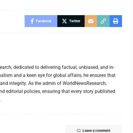
Facebook
Twitter
rch, dedicated to delivering factual, unbiased, and in-
alism and a keen eye for global affairs, he ensures that
 and integrity. As the admin of WorldNewsResearch,
nd editorial policies, ensuring that every story published
.
Leave a comment