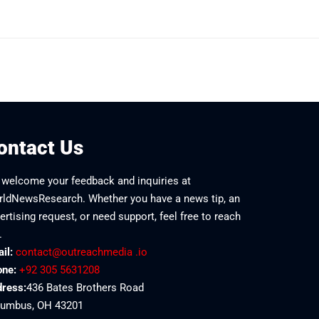
ontact Us
welcome your feedback and inquiries at
ldNewsResearch. Whether you have a news tip, an
ertising request, or need support, feel free to reach
.
il:
contact@outreachmedia .io
one:
+92 305 5631208
ress:
436 Bates Brothers Road
lumbus, OH 43201