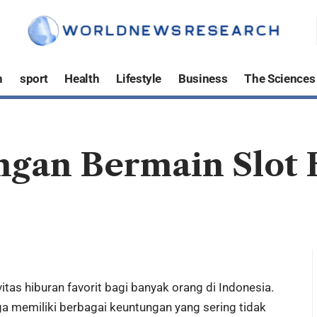
h
sport
Health
Lifestyle
Business
The Sciences
ngan Bermain Slot 
vitas hiburan favorit bagi banyak orang di Indonesia.
a memiliki berbagai keuntungan yang sering tidak