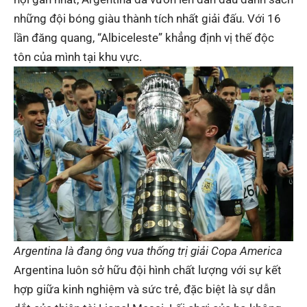
những đội bóng giàu thành tích nhất giải đấu. Với 16
lần đăng quang, “Albiceleste” khẳng định vị thế độc
tôn của mình tại khu vực.
Argentina là đang ông vua thống trị giải Copa America
Argentina luôn sở hữu đội hình chất lượng với sự kết
hợp giữa kinh nghiệm và sức trẻ, đặc biệt là sự dẫn