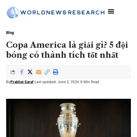
Blog
Copa America là giải gì? 5 đội
bóng có thành tích tốt nhất
By
Prabhat Saraf
Last updated: June 2, 2026
8 Min Read