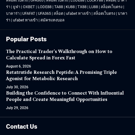
สล็อตเว็บตรง
|
UFA365
|
สล็อตเว็บตรง
|
LODE88
|
LUCKY88
|
สล็อต
|
บาคา
ร่า
|
ยูฟ่า
|
OXBET
|
LODE88
|
TA88
|
KU88
|
TX88
|
LU88
|
สล็อตเว็บตรง
|
บาคาร่า
|
UFAFAT
|
UFA365
|
สล็อต
|
ufabet ทางเข้า
|
สล็อตเว็บตรง
|
บาคา
ร่า
|
ufabet ทางเข้า
|
สมัครแทงบอล
Popular Posts
The Practical Trader’s Walkthrough on How to
Calculate Spread in Forex Fast
August 6, 2026
Retatrutide Research Peptide: A Promising Triple
Agonist for Metabolic Research
July 30, 2026
Building the Confidence to Connect With Influential
People and Create Meaningful Opportunities
July 29, 2026
Contact Us