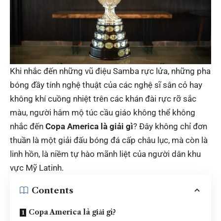
Khi nhắc đến những vũ điệu Samba rực lửa, những pha
bóng đầy tính nghệ thuật của các nghệ sĩ sân cỏ hay
không khí cuồng nhiệt trên các khán đài rực rỡ sắc
màu, người hâm mộ túc cầu giáo không thể không
nhắc đến
Copa America là giải gì
? Đây không chỉ đơn
thuần là một giải đấu bóng đá cấp châu lục, mà còn là
linh hồn, là niềm tự hào mãnh liệt của người dân khu
vực Mỹ Latinh.
Contents
Copa America là giải gì?