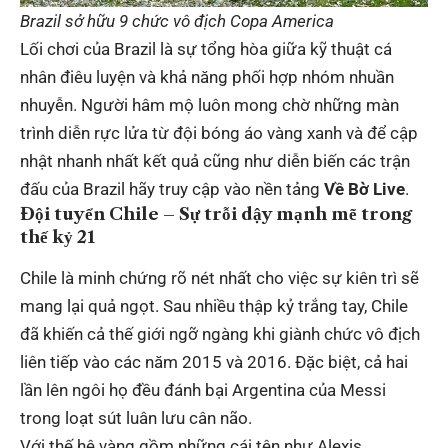
Brazil sở hữu 9 chức vô địch Copa America
Lối chơi của Brazil là sự tổng hòa giữa kỹ thuật cá
nhân điêu luyện và khả năng phối hợp nhóm nhuần
nhuyễn. Người hâm mộ luôn mong chờ những màn
trình diễn rực lửa từ đội bóng áo vàng xanh và để cập
nhật nhanh nhất kết quả cũng như diễn biến các trận
đấu của Brazil hãy truy cập vào nền tảng
Về Bờ Live
.
Đội tuyển Chile – Sự trỗi dậy mạnh mẽ trong
thế kỷ 21
Chile là minh chứng rõ nét nhất cho việc sự kiên trì sẽ
mang lại quả ngọt. Sau nhiều thập kỷ trắng tay, Chile
đã khiến cả thế giới ngỡ ngàng khi giành chức vô địch
liên tiếp vào các năm 2015 và 2016. Đặc biệt, cả hai
lần lên ngôi họ đều đánh bại Argentina của Messi
trong loạt sút luân lưu cân não.
Với thế hệ vàng gồm những cái tên như Alexis