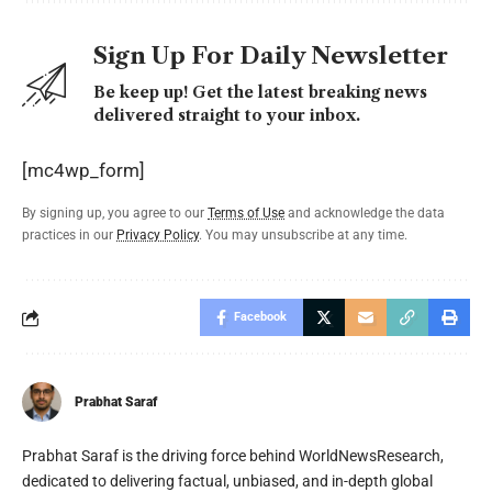
Sign Up For Daily Newsletter
Be keep up! Get the latest breaking news
delivered straight to your inbox.
[mc4wp_form]
By signing up, you agree to our
Terms of Use
and acknowledge the data
practices in our
Privacy Policy
. You may unsubscribe at any time.
Facebook
Prabhat Saraf
Prabhat Saraf is the driving force behind WorldNewsResearch,
dedicated to delivering factual, unbiased, and in-depth global