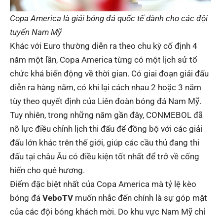
Copa America là giải bóng đá quốc tế dành cho các đội
tuyển Nam Mỹ
Khác với Euro thường diễn ra theo chu kỳ cố định 4
năm một lần, Copa America từng có một lịch sử tổ
chức khá biến động về thời gian. Có giai đoạn giải đấu
diễn ra hàng năm, có khi lại cách nhau 2 hoặc 3 năm
tùy theo quyết định của Liên đoàn bóng đá Nam Mỹ.
Tuy nhiên, trong những năm gần đây, CONMEBOL đã
nỗ lực điều chỉnh lịch thi đấu để đồng bộ với các giải
đấu lớn khác trên thế giới, giúp các cầu thủ đang thi
đấu tại châu Âu có điều kiện tốt nhất để trở về cống
hiến cho quê hương.
Điểm đặc biệt nhất của Copa America mà
tỷ lệ kèo
bóng đá
VeboTV
muốn nhắc đến chính là sự góp mặt
của các đội bóng khách mời. Do khu vực Nam Mỹ chỉ